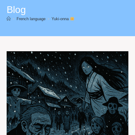
Blog
>
French language
>
Yuki-onna