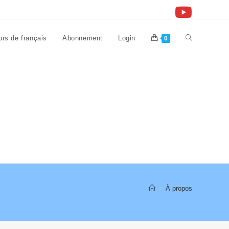
rs de français
Abonnement
Login
Toggle
0
website
search
>
À propos