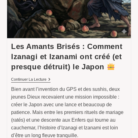
Les Amants Brisés : Comment
Izanagi et Izanami ont créé (et
presque détruit) le Japon
Les
Continuer La Lecture
Amants
Bien avant l’invention du GPS et des sushis, deux
Brisés
:
jeunes Dieux recevaient une mission impossible :
Comment
Izanagi
créer le Japon avec une lance et beaucoup de
Et
patience. Mais entre les premiers rituels de mariage
Izanami
Ont
(ratés) et une descente aux Enfers qui tourne au
Créé
cauchemar, l’histoire d’Izanagi et Izanami est loin
(et
Presque
d’être un long fleuve tranquille.