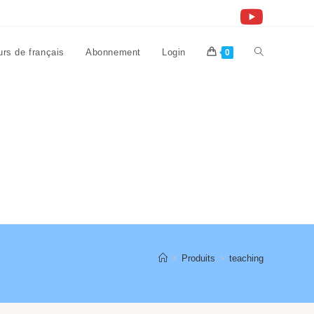
rs de français
Abonnement
Login
Toggle
0
website
search
>
Produits
>
teaching