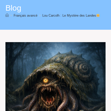
Blog
>
Français avancé
>
Lou Carcolh : Le Mystère des Landes