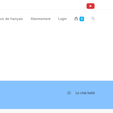
rs de français
Abonnement
Login
Toggle
0
website
search
>
Le chat botté