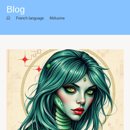
Blog
>
French language
>
Mélusine